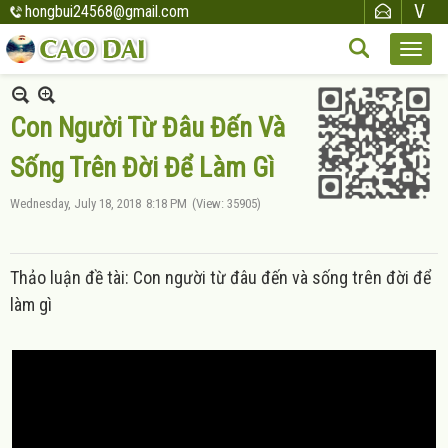
hongbui24568@gmail.com
Con Người Từ Đâu Đến Và
Sống Trên Đời Để Làm Gì
Wednesday, July 18, 2018
8:18 PM
(View: 35905)
Thảo luận đề tài: Con người từ đâu đến và sống trên đời để
làm gì