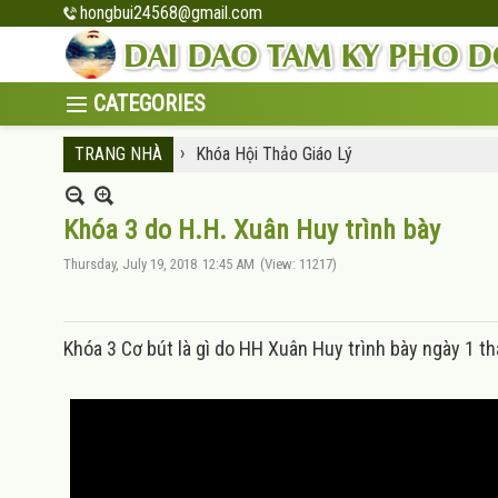
hongbui24568@gmail.com
›
TRANG NHÀ
Khóa Hội Thảo Giáo Lý
Khóa 3 do H.H. Xuân Huy trình bày
Thursday, July 19, 2018
12:45 AM
(View: 11217)
Khóa 3 Cơ bút là gì do HH Xuân Huy trình bày ngày 1 