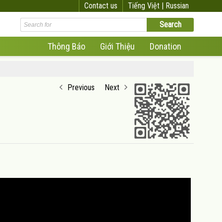
Contact us
Tiếng Việt |
Russian
Thông Báo
Giới Thiệu
Donation
Previous
Next