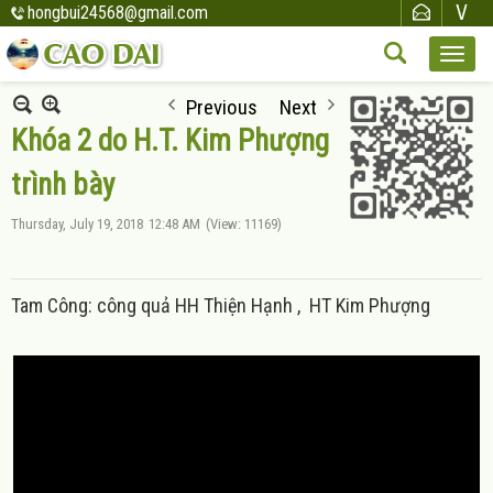
hongbui24568@gmail.com
Previous
Next
Khóa 2 do H.T. Kim Phượng
trình bày
Thursday, July 19, 2018
12:48 AM
(View: 11169)
Tam Công: công quả HH Thiện Hạnh , HT Kim Phượng