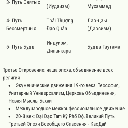
3- Путь Святых
(Иудаизм)
Мухаммед
4- Путь
Thái Thượng
Лао-цзы
Бессмертных
Đạo Quân
(Даосизм)
Индуизм,
5- Путь Будд
Будда Гаутама
Дипанкара
Третье Откровение: наша эпоха, объединение всех
религий
Экуменические движения 19-го века: Теософия,
Унитарный Универсализм, Церковь Объединения,
Новая Мысль, Бахаи
Международное межконфессиональное движение
20-й век: Đại Đạo Tam Kỳ Phổ Độ, Великий Путь
Третьей Эпохи Всеобщего Спасения - КаоДай