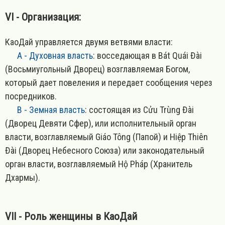
VI - Организация:
КаоДай управляется двумя ветвями власти:
A - Духовная власть
: восседающая в Bát Quái Đài
(Восьмиугольный Дворец) возглавляемая Богом,
который дает повеления и передает сообщения через
посредников.
B - Земная власть
: состоящая из Cửu Trùng Đài
(Дворец Девяти Сфер), или исполнительный орган
власти, возглавляемый Giáo Tông (Папой) и Hiệp Thiên
Đài (Дворец Небесного Союза) или законодательный
орган власти, возглавляемый Hộ Pháp (Хранитель
Дхармы).
VII - Роль женщины в КаоДай