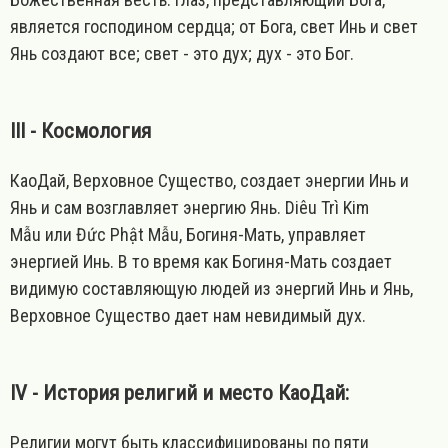
является господином сердца; от Бога, свет Инь и свет
Янь создают все; свет - это дух; дух - это Бог.
III - Космология
КаоДай, Верховное Существо, создает энергии Инь и
Янь и сам возглавляет энергию Янь. Diêu Trì Kim
Mẫu или Đức Phật Mẫu, Богиня-Мать, управляет
энергией Инь. В то время как Богиня-Мать создает
видимую составляющую людей из энергий Инь и Янь,
Верховное Существо дает нам невидимый дух.
IV - История религий и место КаоДай:
Религии могут быть классифицированы по пяти