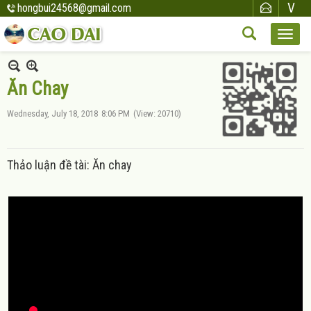
hongbui24568@gmail.com
Ăn Chay
Wednesday, July 18, 2018
8:06 PM
(View: 20710)
Thảo luận đề tài: Ăn chay