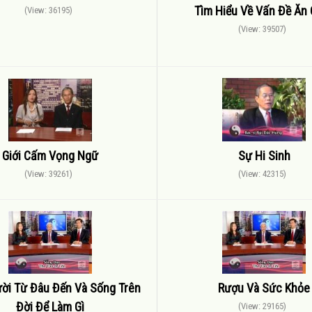
Tìm Hiểu Về Vấn Đề Ăn
(View: 36195)
(View: 39507)
Giới Cấm Vọng Ngữ
Sự Hi Sinh
(View: 39261)
(View: 42315)
ời Từ Đâu Đến Và Sống Trên
Rượu Và Sức Khỏe
Đời Để Làm Gì
(View: 29165)