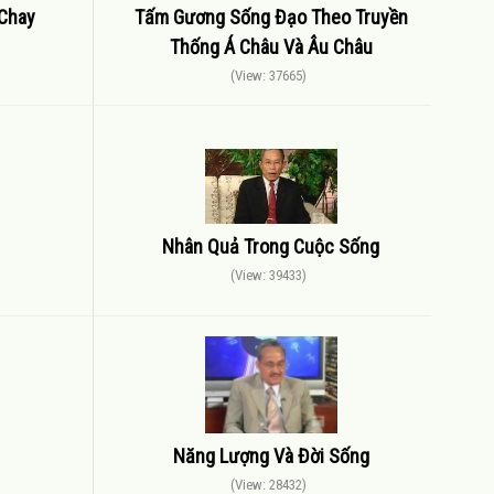
 Chay
Tấm Gương Sống Đạo Theo Truyền
Thống Á Châu Và Âu Châu
(View: 37665)
Nhân Quả Trong Cuộc Sống
(View: 39433)
Năng Lượng Và Đời Sống
(View: 28432)