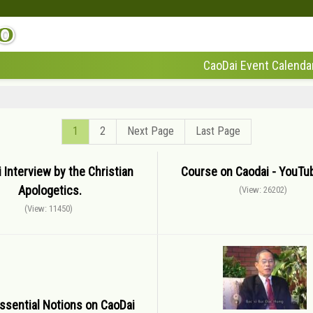
CaoDai Event Calenda
1
2
Next Page
Last Page
 Interview by the Christian
Course on Caodai - YouTub
Apologetics.
(View: 26202)
(View: 11450)
Essential Notions on CaoDai