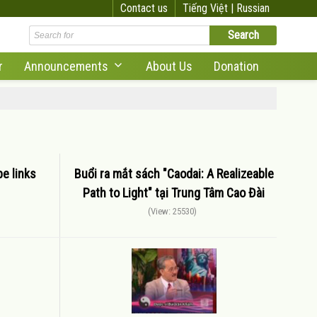
Contact us
Tiếng Việt |
Russian
r
Announcements
About Us
Donation
e links
Buổi ra mắt sách "Caodai: A Realizeable
Path to Light" tại Trung Tâm Cao Đài
(View: 25530)