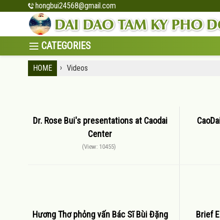
hongbui24568@gmail.com
›
HOME
Videos
Dr. Rose Bui's presentations at Caodai
CaoDai
Center
(View: 10455)
Hương Thơ phỏng vấn Bác Sĩ Bùi Đặng
Brief 