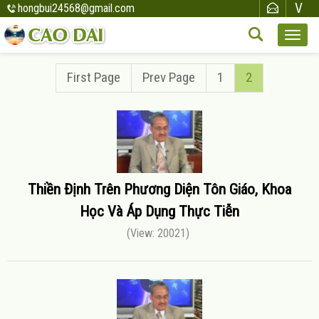
hongbui24568@gmail.com
First Page
Prev Page
1
2
Thiền Định Trên Phương Diện Tôn Giáo, Khoa
Học Và Áp Dụng Thực Tiễn
(View: 20021)