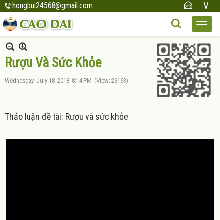
hongbui24568@gmail.com
Rượu Và Sức Khỏe
Wednesday, July 18, 2018
8:14 PM
(View: 29163)
Thảo luận đề tài: Rượu và sức khỏe