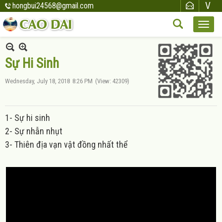
hongbui24568@gmail.com
Sự Hi Sinh
Wednesday, July 18, 2018
8:26 PM
(View: 42309)
1- Sự hi sinh
2- Sự nhẫn nhụt
3- Thiên địa vạn vật đồng nhất thể