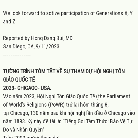
We look forward to active participation of Generations
X, Y
and Z.
Reported by Hong Dang Bui, MD.
San Diego, CA, 9/11/2023
---------------
TƯỜNG TRÌNH TÓM TẮT VỀ SỰ THAM DỰ HỘI NGHỊ TÔN
GIÁO QUỐC TẾ
2023- CHICAGO- USA.
Vào năm
2023,
Hội Nghị Tôn Giáo Quốc Tế
(the Parliament
of World’s Religions (PoWR)
trở lại hôm tháng
8,
t
ại
Chicago, 130
năm sau khi hội nghị lần đầu ở
Chicago
vào
năm
1893.
Kỳ này đề tài là: “Tiếng Gọi Tâm Thức: Bảo Vệ Tự
Do và Nhân Quyền”.
Trên
7000 ng
ừơi tham dự,