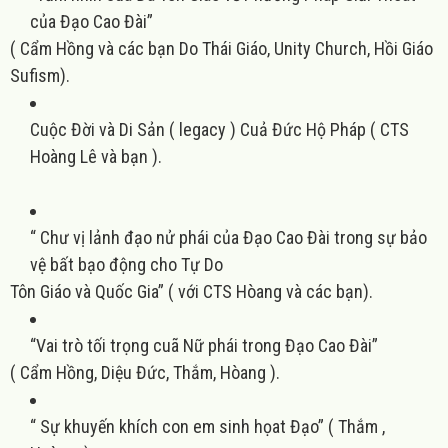
của Đạo Cao Đài”
(
Cẩm Hồng và các bạn Do Thái Giáo, Unity Church, Hồi Giáo
Sufism
).
Cuộc Đời và Di Sản
( legacy ) Cu
ả Đức Hộ Pháp
( CTS
Ho
àng Lê và bạn
).
“
Chư vị lảnh đạo nử phái của Đạo
Cao Đài trong sự bảo
vệ bất bạo động cho Tự Do
Tôn Giáo và Quốc Gia”
( với CTS Hòa
ng và các bạn
).
“
Vai trò tối trọng cuã Nữ phái trong Đạo Cao Đài”
( C
ẩm Hồng, Diệu Đức, Thắm, Hòang
).
“
S
ự khuyến khích con em sinh họat Đạo”
( Th
ắm ,