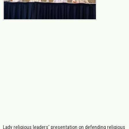
Lady religious leaders' presentation on defending religious