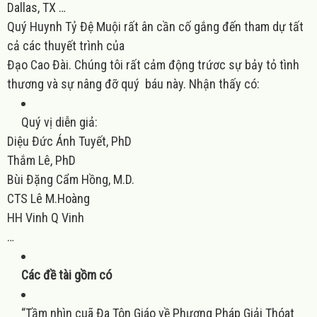
Dallas, TX …
Quý Huynh Tỷ Đệ Muội rất ân cần cố gắng đến tham dự tất
cả các thuyết trình của
Đạo Cao Đài. Chúng tôi rất cảm động trứơc sự bảy tỏ tình
thương và sự nâng đỡ quý báu này. Nhận thấy có:
Quý vị diễn giả:
Diệu Đức Ánh Tuyết, PhD
Thắm Lê, PhD
Bùi Đặng Cẩm Hồng, M.D.
CTS Lê M.Hoàng
HH Vinh Q Vinh
…
Các đề tài gồm có
“
Tầm nhìn cuã Đa Tôn Giáo về Phương Pháp Giải Thóat