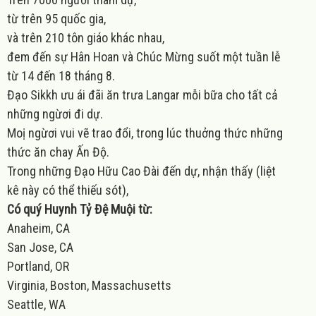
từ trên
95 qu
ốc gia,
và trên
210 t
ôn giáo khác nhau,
đem đến sự Hân Hoan và Chúc Mừng suốt một tuần lễ
từ
14
đến
18 th
áng
8.
Đạo Sikkh ưu ái đãi ăn trưa Langar mỗi bữa cho tất cả
những ngừơi đi dự.
Moị ngừơi vui vẽ trao đổi, trong lúc thuởng thức những
thức ăn chay Ấn Độ.
Trong những Đạo Hữu Cao Đài đến dự, nhận thấy
(liệt
kê
này có thể thiếu sót
),
Có
quý Huynh Tỷ Đệ Muội từ:
Anaheim, CA
San Jose, CA
Portland, OR
Virginia, Boston, Massachusetts
Seattle, WA