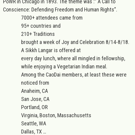
PoWR in Chicago in 1893. The theme was :” A Call to
Conscience: Defending Freedom and Human Rights”.
7000+ attendees came from
95+ countries and
210+ Traditions
brought a week of Joy and Celebration 8/14-8/18.
A Sikkh Langar is offered at
every day lunch, where all mingled in fellowship,
while enjoying a Vegetarian Indian meal.
Among the CaoDai members, at least these were
noticed from
Anaheim, CA
San Jose, CA
Portland, OR
Virginia, Boston, Massachusetts
Seattle, WA
Dallas, TX …