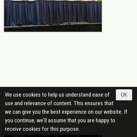
We use cookies to help us understand ease of
OK
use and relevance of content. This ensures that
we can give you the best experience on our website. If
you continue, we'll assume that you are happy to
receive cookies for this purpose.
Giang hàng Cao Đài do TT Portland